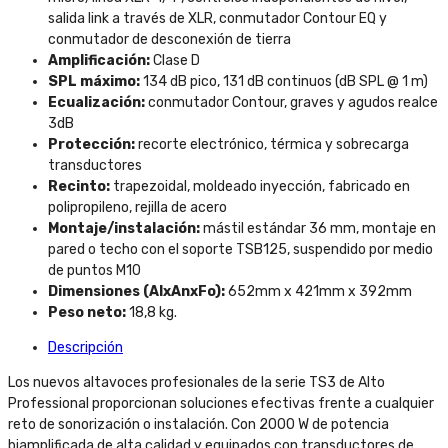
salida link a través de XLR, conmutador Contour EQ y
conmutador de desconexión de tierra
Amplificación:
Clase D
SPL máximo:
134 dB pico, 131 dB continuos (dB SPL @ 1 m)
Ecualización:
conmutador Contour, graves y agudos realce
3dB
Protección:
recorte electrónico, térmica y sobrecarga
transductores
Recinto:
trapezoidal, moldeado inyección, fabricado en
polipropileno, rejilla de acero
Montaje/instalación:
mástil estándar 36 mm, montaje en
pared o techo con el soporte TSB125, suspendido por medio
de puntos M10
Dimensiones (AlxAnxFo):
652mm x 421mm x 392mm
Peso neto:
18,8 kg.
Descripción
Los nuevos altavoces profesionales de la serie TS3 de Alto
Professional proporcionan soluciones efectivas frente a cualquier
reto de sonorización o instalación. Con 2000 W de potencia
biamplificada de alta calidad y equipados con transductores de