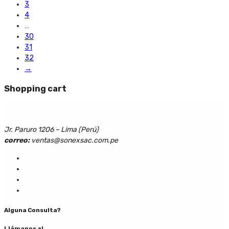
3
4
…
30
31
32
→
Shopping cart
Jr. Paruro 1206 – Lima (Perú)
correo:
ventas@sonexsac.com.pe
Alguna Consulta?
Llámanos al