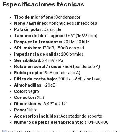
Especificaciones técnicas
Tipo de micrófono:
Condensador
Mono / Estéreo:
Mononucleosis infecciosa
Patrón polar:
Cardioide
Tamaño del diafragma:
0,66″ (16,93 mm)
Respuesta frecuente:
20 Hz-20 kHz
SPL máximo:
130dB, 150dB con pad
Impedancia de salida:
200 ohmios
Sensibilidad:
24 mV / Pa
Relación señal / ruido:
75dB (ponderado A)
Ruido propio:
19dB (ponderado A)
Filtro de corte bajo:
300Hz (-6dB / octava)
Almohadillas:
-20dB
Color:
Negro
Conector:
XLR
Dimensiones:
6.49″ x 2.12″
Peso:
1 libra
Accesorios incluidos:
Adaptador de soporte
Número de pieza del fabricante:
3101H00400