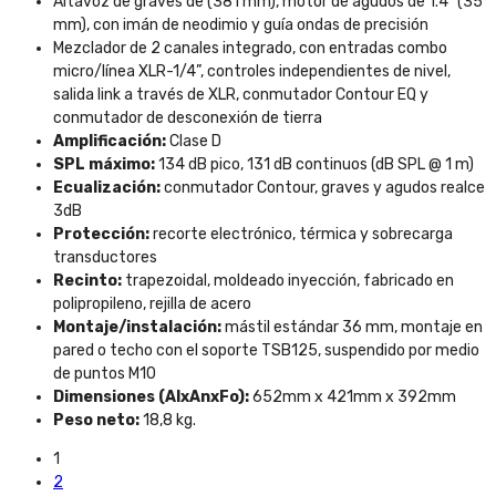
Altavoz de graves de (381 mm), motor de agudos de 1.4” (35
mm), con imán de neodimio y guía ondas de precisión
Mezclador de 2 canales integrado, con entradas combo
micro/línea XLR-1/4”, controles independientes de nivel,
salida link a través de XLR, conmutador Contour EQ y
conmutador de desconexión de tierra
Amplificación:
Clase D
SPL máximo:
134 dB pico, 131 dB continuos (dB SPL @ 1 m)
Ecualización:
conmutador Contour, graves y agudos realce
3dB
Protección:
recorte electrónico, térmica y sobrecarga
transductores
Recinto:
trapezoidal, moldeado inyección, fabricado en
polipropileno, rejilla de acero
Montaje/instalación:
mástil estándar 36 mm, montaje en
pared o techo con el soporte TSB125, suspendido por medio
de puntos M10
Dimensiones (AlxAnxFo):
652mm x 421mm x 392mm
Peso neto:
18,8 kg.
1
2