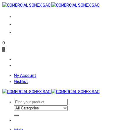
0
0
My Account
Wishlist