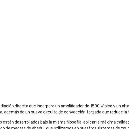
diación directa que incorpora un amplificador de 1500 W pico y un a
ma, además de un nuevo circuito de convección forzada que reduce la 
stán desarrollados bajo la misma filosofía, aplicar la máxima calidad
o de madera de abedul, que utilizamos en nuestros sistemas de tourin