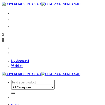
0
0
My Account
Wishlist