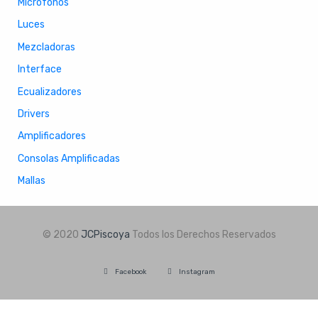
Micrófonos
Luces
Mezcladoras
Interface
Ecualizadores
Drivers
Amplificadores
Consolas Amplificadas
Mallas
© 2020
JCPiscoya
Todos los Derechos Reservados
Facebook
Instagram