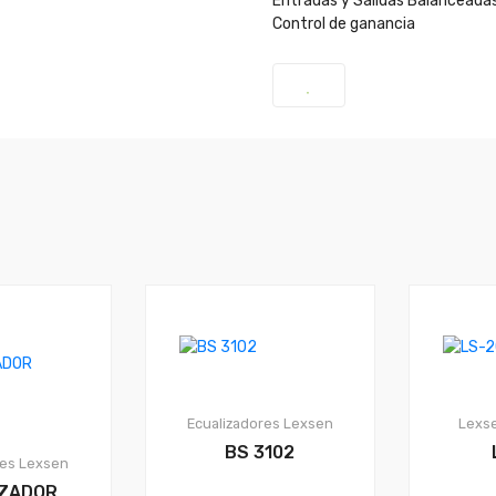
Entradas y Salidas Balanceada
Control de ganancia
Ecualizadores
Lexsen
Lexs
BS 3102
res
Lexsen
IZADOR