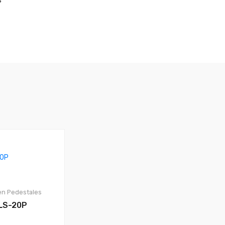
s
en
Pedestales
LS-20P