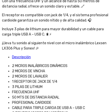
Con una frecuencia UHF y un alcance de hasta 50 metros de
distancia radial, ofrece un sonido claro y estable. 🔗
El receptor es compatible con jack de 1/4, y el sistema profesional
cardioide garantiza un sonido nítido y de alta calidad. 🎧
Incluye 3 pilas de lithium para mayor durabilidad y un cable para
carga triple USB A – USB C. 🔋⚡
¡Lleva tu sonido al siguiente nivel con el micro inalámbrico Lexsen
LX306 Plus y Sonex! 🎉
Descripción
2 MICROS INALÁBRICOS DINÁMICOS
2 MICROS DE VINCHA
2 MICROS DE LAVALIER
1 RECEPTOR DE JACK DE 1/4
3 PILAS DE LITHIUM
FRECUENCIA UHF
50 MTS DE DISTANCIA RADIAL
PROFESIONAL CARDIODE
CABLE PARA TRIPLE CARGA DE USB A – USB C