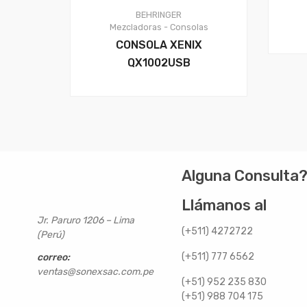
BEHRINGER
Mezcladoras - Consolas
CONSOLA XENIX
QX1002USB
Alguna Consulta
Llámanos al
Jr. Paruro 1206 – Lima
(+511) 4272722
(Perú)
(+511) 777 6562
correo:
ventas@sonexsac.com.pe
(+51) 952 235 830
(+51) 988 704 175