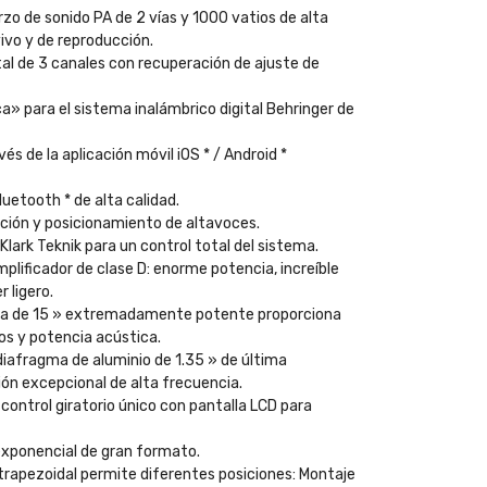
zo de sonido PA de 2 vías y 1000 vatios de alta
ivo y de reproducción.
al de 3 canales con recuperación de ajuste de
» ​​para el sistema inalámbrico digital Behringer de
s de la aplicación móvil iOS * / Android *
uetooth * de alta calidad.
ación y posicionamiento de altavoces.
Klark Teknik para un control total del sistema.
plificador de clase D: enorme potencia, increíble
 ligero.
arga de 15 » extremadamente potente proporciona
os y potencia acústica.
iafragma de aluminio de 1.35 » de última
ón excepcional de alta frecuencia.
 control giratorio único con pantalla LCD para
 exponencial de gran formato.
a trapezoidal permite diferentes posiciones: Montaje