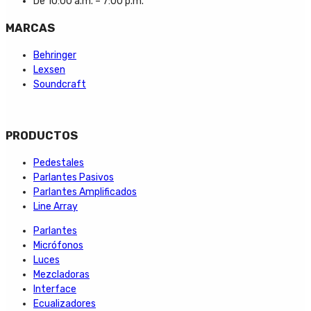
De 10:00 a.m. – 7:00 p.m.
MARCAS
Behringer
Lexsen
Soundcraft
PRODUCTOS
Pedestales
Parlantes Pasivos
Parlantes Amplificados
Line Array
Parlantes
Micrófonos
Luces
Mezcladoras
Interface
Ecualizadores