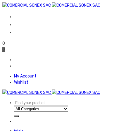
0
0
My Account
Wishlist