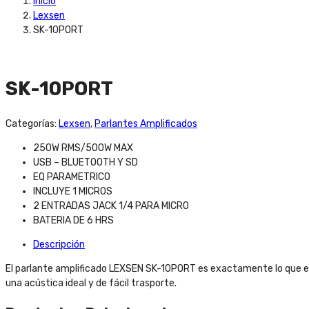
Inicio
Lexsen
SK-10PORT
SK-10PORT
Categorías:
Lexsen
,
Parlantes Amplificados
250W RMS/500W MAX
USB – BLUETOOTH Y SD
EQ PARAMETRICO
INCLUYE 1 MICROS
2 ENTRADAS JACK 1/4 PARA MICRO
BATERIA DE 6 HRS
Descripción
El parlante amplificado LEXSEN SK-10PORT es exactamente lo que es
una acústica ideal y de fácil trasporte.