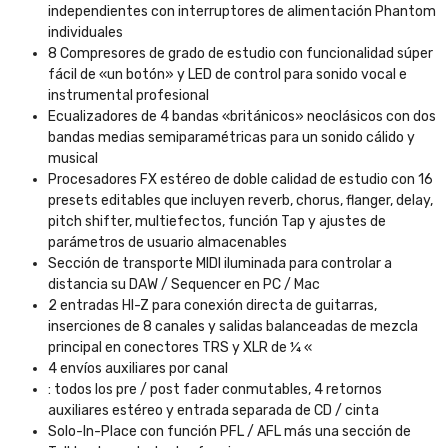
independientes con interruptores de alimentación Phantom
individuales
8 Compresores de grado de estudio con funcionalidad súper
fácil de «un botón» y LED de control para sonido vocal e
instrumental profesional
Ecualizadores de 4 bandas «británicos» neoclásicos con dos
bandas medias semiparamétricas para un sonido cálido y
musical
Procesadores FX estéreo de doble calidad de estudio con 16
presets editables que incluyen reverb, chorus, flanger, delay,
pitch shifter, multiefectos, función Tap y ajustes de
parámetros de usuario almacenables
Sección de transporte MIDI iluminada para controlar a
distancia su DAW / Sequencer en PC / Mac
2 entradas HI-Z para conexión directa de guitarras,
inserciones de 8 canales y salidas balanceadas de mezcla
principal en conectores TRS y XLR de ¼ «
4 envíos auxiliares por canal
: todos los pre / post fader conmutables, 4 retornos
auxiliares estéreo y entrada separada de CD / cinta
Solo-In-Place con función PFL / AFL más una sección de