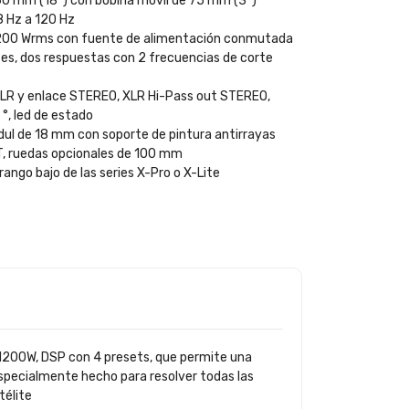
60 mm (18″) con bobina móvil de 75 mm (3″)
 Hz a 120 Hz
 1200 Wrms con fuente de alimentación conmutada
es, dos respuestas con 2 frecuencias de corte
XLR y enlace STEREO, XLR Hi-Pass out STEREO,
 °, led de estado
ul de 18 mm con soporte de pintura antirrayas
T, ruedas opcionales de 100 mm
 rango bajo de las series X-Pro o X-Lite
 1200W, DSP con 4 presets, que permite una
especialmente hecho para resolver todas las
télite