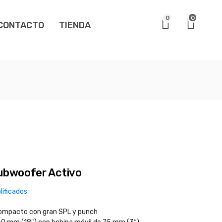
0
0
CONTACTO
TIENDA
ubwoofer Activo
lificados
ompacto con gran SPL y punch