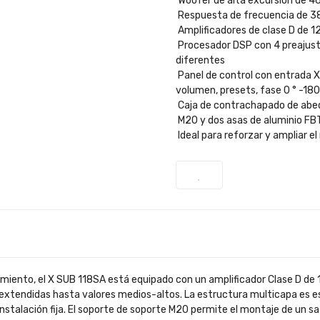
Woofer de alta excursión de 4
Respuesta de frecuencia de 38
Amplificadores de clase D de
Procesador DSP con 4 preajust
diferentes
Panel de control con entrada 
volumen, presets, fase 0 ° -180
Caja de contrachapado de abed
M20 y dos asas de aluminio FB
Ideal para reforzar y ampliar el
imiento, el X SUB 118SA está equipado con un amplificador Clase D de
s extendidas hasta valores medios-altos. La estructura multicapa es 
nstalación fija. El soporte de soporte M20 permite el montaje de un sa