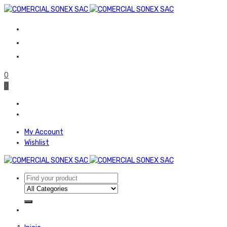
0
0
My Account
Wishlist